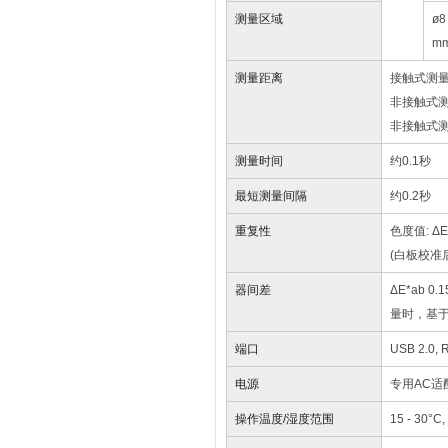
测量区域
ø8
m
测量距离
接触式测量 (
非接触式测量 
非接触式测量
测量时间
约0.1秒
最短测量间隔
约0.2秒
重复性
色度值: Δ
(白板校准
器间差
ΔE*ab 0
量时，基
端口
USB 2.0, 
电源
专用AC适配器
操作温度/湿度范围
15 - 3