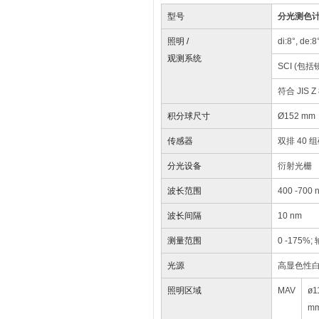
型号
分光测色
照明 /
di:8°, 
观测系统
SCI (包
符合 JIS Z
积分球尺寸
Ø152 mm
传感器
双排 40
分光设备
衍射光栅
波长范围
400 -700 
波长间隔
10 nm
测量范围
0 -175%
光源
高显色性白
照明区域
MAV
ø1
m