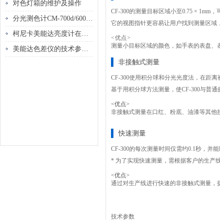
对色灯箱的维护及操作
CF-300的测量目标区域小至0.75 ×
分光测色计CM-700d/600d系列停产通知
它的视图指针更容易让用户找到测量区域
柯尼卡美能达亮度计在科研光学实验中的多维价值
<优点>
测量小目标区域的颜色，如手表的表盘、
美能达色差仪的技术参数介绍
非接触式测量
CF-300使用积分球和分光光度法，在距
基于用积分球方法测量，使CF-300与普通
<优点>
非接触式测量在口红、粉底、油漆等其他
快速测量
CF-300的每次测量时间仅需约0.1秒，
* 为了实现快速测量，需根据客户的生产
<优点>
通过对生产线进行快速的非接触式测量，
技术参数