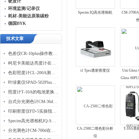
硬度计
环境监测/记录仪
Specim IQ高光谱相机
CM-370
耗材-美能达原装碳粉
德国BYK
技术文章
色差仪CR-10plus操作教程，开机校准到测量读数全流程
柯尼卡美能达亮度计在科研光学实验中的多维价值
i1 Tpro透射密度仪
Uni Gloss
色彩照度计CL-200A测量误差来源分析及规避技巧
Gloss 6
叶绿素仪SPAD-502Plus测量值的影响因素及校正方法
照度计T-10A的电池更换与定期标定溯源
台式分光测色计CM-36dG在汽车内饰件不同材质色差管控
印刷密度仪FD-5实操指南：如何校准与测量实地密度？
Specim高光谱相机IQ-S在食品检测中的真实应用
CA-2500二维色彩分析
T-10A
分光测色计CM-700d在多材质、多纹理部件上的测色技巧
仪