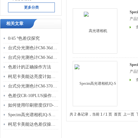
更多分类
Spe
产品型
相关文章
0/45 º色差仪探究
台式分光测色计CM-36dG的操作与校准技巧
台式分光测色计CM-36dG 优势分析
Spe
色差计的正确操作方法
产品
柯尼卡美能达亮度计如何解析表面微观结构
台式分光测色计CM-3700A行业重要性分析
色差仪CR-10PLUS操作使用
如何使用印刷密度仪FD-5优化印刷质量？
共 2 条记录，当前 1 / 1 页 首页 上一
Specim高光谱相机IQ-S是干什么的，有什么用
柯尼卡美能达色差仪操作指南