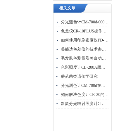
相关文章
分光测色计CM-700d/600d系列停产通知
色差仪CR-10PLUS操作使用
如何使用印刷密度仪FD-5优化印刷质量？
美能达色差仪的技术参数介绍
毛发肤色测量及美白功效检测
色彩照度计CL-200A黑白板校正的重要性与步骤
蘑菇菌类遗传学研究
分光测色计CM-700d在环境监测中的色彩分析技术
如何解决色度计CR-20的光源偏差问题？
新款分光辐射照度计CL-700A 适用低照度和宽波长范围的快速光测量方案