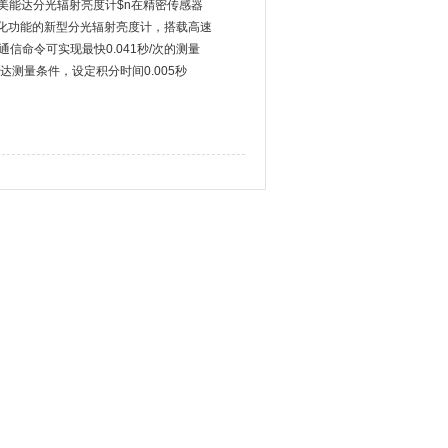
尼卡美能达分光辐射亮度计$n在精密传感器
化功能的新型分光辐射亮度计，搭载高速
通信命令可实现最快0.041秒/次的测量
达测量条件，设定积分时间0.005秒