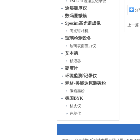
ESCORT温湿度记录仪
涂层测厚仪
分
数码显微镜
Specim高光谱成像
上一篇 
高光谱相机
玻璃检测设备
玻璃表面应力仪
艾本德
移液器
硬度计
环境监测/记录仪
耗材-美能达原装碳粉
碳粉墨粉
德国BYK
桔皮仪
色差仪