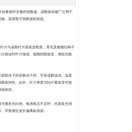
叶绿素相对含量的指数值。该数值虽被广泛用于
措施，是获取可靠数据的前提。
幼嫩叶片与成熟叶片因表皮蜡质、茸毛及细胞结构不
水分胁迫时叶片皱缩、细胞间隙改变，增加光散
射阳光下的杂散光干扰，可使读数波动。温度
谱吸收特性。此外，叶片厚度与比叶重差异导致
消该效应。
与透射光比例。电池电压不足时，光源发光强
移，导致测定波长偏离标准值。