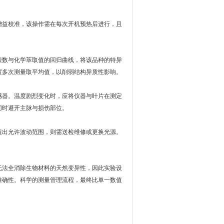
益校准，该操作需在每次开机预热后进行，且
数与化学萃取值的回归曲线，将该品种的特异
置多次测量取平均值，以削弱结构异质性影响。
器。温度剧烈变化时，应将仪器与叶片在测定
同时避开主脉与损伤部位。
出允许波动范围，则需送检维修或更换光源。
。
法全消除生物材料的天然变异性，因此实验设
准确性。科学的测量管理流程，最终比单一数值