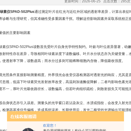
更新时间：2026-06-25 点击次数：285次
绿素仪SPAD-502Plus
通过测定叶片在红光与近红外区域的透射率差异，计算出表征
养诊断与生理研究，但其准确性受多重因素干扰。理解这些影响因素并采取系统校正
值的主要影响因素
仪SPAD-502Plus读数首先受叶片自身光学特性制约。叶龄与叶位差异显著，
散射特性存在差异，导致相同叶绿素浓度下读数偏移。叶片水分状态亦为关键变量，
，使透射率下降，读数虚高；而水分过多则可能稀释细胞内含物，降低吸收强度。
照条件直接影响测量精度。外界强光会改变仪器检测器对透射光的响应，尤其是直
可忽视，低温下叶绿素荧光发射效率改变，高温则加速酶促降解，二者均影响色素光
度不一，厚叶片光吸收路径长，读数偏高，但若叶肉组织疏松，则散射损失又可能抵
身状态亦引入误差。测量头的光学窗口若沾染灰尘、水渍或指纹，会改变入射光强
，检测器基准信号偏移，造成系统误差。长期使用后，发光二极管的光谱输出可能漂
欢迎您！
来自局域网的朋友！有什么可以帮助您的