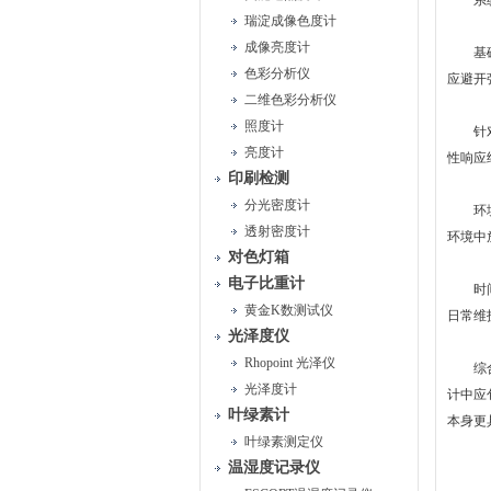
系统
瑞淀成像色度计
成像亮度计
基础校
色彩分析仪
应避开
二维色彩分析仪
照度计
针对叶
亮度计
性响应
印刷检测
分光密度计
环境干
透射密度计
环境中
对色灯箱
电子比重计
时间序
黄金K数测试仪
日常维
光泽度仪
Rhopoint 光泽仪
综合运
光泽度计
计中应
叶绿素计
本身更
叶绿素测定仪
温湿度记录仪