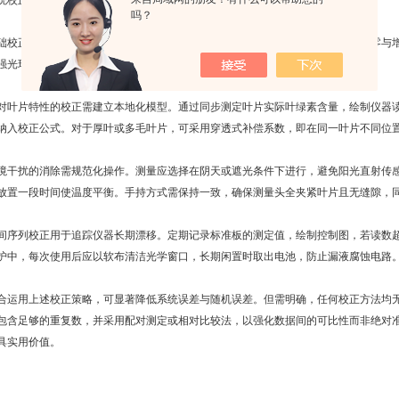
校正方法
吗？
正依赖标准参照品。仪器内置的校正程序通常使用随附的标准板进行光学调零与增
强光环境。标准板表面需保持洁净，严禁触摸光学面，存放于干燥暗处以防老化。
片特性的校正需建立本地化模型。通过同步测定叶片实际叶绿素含量，绘制仪器读
纳入校正公式。对于厚叶或多毛叶片，可采用穿透式补偿系数，即在同一叶片不同位
扰的消除需规范化操作。测量应选择在阴天或遮光条件下进行，避免阳光直射传感
放置一段时间使温度平衡。手持方式需保持一致，确保测量头全夹紧叶片且无缝隙，
列校正用于追踪仪器长期漂移。定期记录标准板的测定值，绘制控制图，若读数超
护中，每次使用后应以软布清洁光学窗口，长期闲置时取出电池，防止漏液腐蚀电路
用上述校正策略，可显著降低系统误差与随机误差。但需明确，任何校正方法均无
包含足够的重复数，并采用配对测定或相对比较法，以强化数据间的可比性而非绝对
具实用价值。