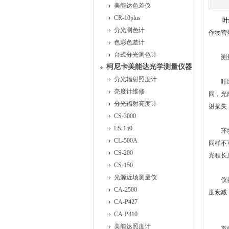
美能达色差仪
CR-10plus
叶
分光测色计
作物营
色彩色差计
台式分光测色计
测量
柯尼卡美能达光学测量仪器
分光辐射照度计
叶绿素
亮度计维修
同，光
分光辐射亮度计
射损失
CS-3000
LS-150
环境光
CL-500A
同样不
CS-200
光程长
CS-150
光源近场测量仪
仪器自
CA-2500
度衰减
CA-P427
CA-P410
美能达照度计