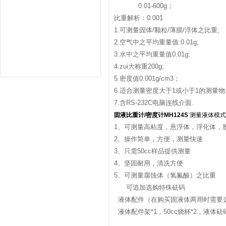
0.01-600g；
比重解析：0.001
1.可测量固体/颗粒/薄膜/浮体之比重;
2.空气中之平均重量值:0.01g;
3.水中之平均重量值0.01g;
4.zui大称重200g;
5.密度值0.001g/cm3；
6.适合测量密度大于1或小于1的测量物
7.含RS-232C电脑连线介面.
固液比重计/密度计MH124S
测量液体模式
1、可测量高粘度，悬浮体，浮化体，
2、操作简单，方便，测量快速
3、只需50cc样品提供测量
4、坚固耐用，清洗方便
5、可测量腐蚀体（氢氟酸）之比重
可追加选购特殊砝码
液体配件（在购买固液体两用时需要
液体配件架*1，50cc烧杯*2，液体砝码