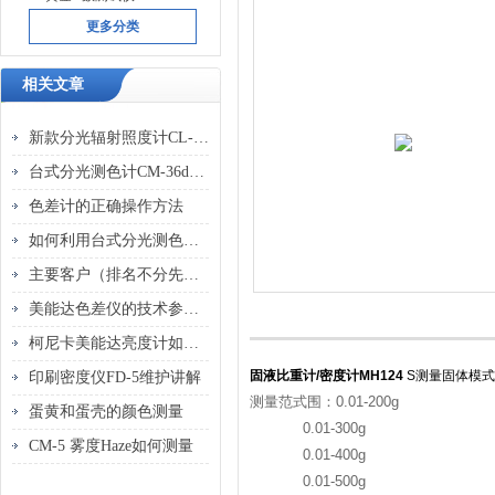
更多分类
相关文章
新款分光辐射照度计CL-700A 适用低照度和宽波长范围的快速光测量方案
台式分光测色计CM-36dG 优势分析
色差计的正确操作方法
如何利用台式分光测色计CM-36dG实现产品颜色品质的严格把控？
主要客户（排名不分先后）
美能达色差仪的技术参数介绍
柯尼卡美能达亮度计如何解析表面微观结构
固液比重计/密度计MH124
S测量固体模式
印刷密度仪FD-5维护讲解
测量范式围：0.01-200g
蛋黄和蛋壳的颜色测量
0.01-300g
CM-5 雾度Haze如何测量
0.01-400g
0.01-500g