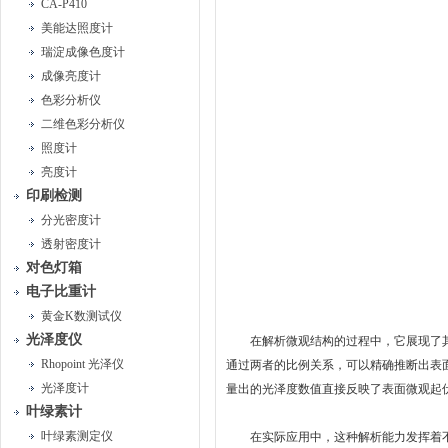
CA-P410
美能达照度计
瑞淀成像色度计
成像亮度计
色彩分析仪
二维色彩分析仪
照度计
亮度计
印刷检测
分光密度计
透射密度计
对色灯箱
电子比重计
黄金K数测试仪
光泽度仪
在解析微观结构的过程中，它展现了其
Rhopoint 光泽仪
通过两者的比例关系，可以精确推断出表
光泽度计
量出的光泽度数值直接反映了表面微观起
叶绿素计
叶绿素测定仪
在实际应用中，这种解析能力发挥着不