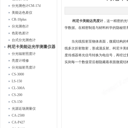
分光测色计CM-17d
美能达色差仪
CR-10plus
柯尼卡美能达亮度计
，这一精密的光
分光测色计
学数据。在精密制造与材料科学的隐秘世
色彩色差计
台式分光测色计
当光线投射至物体表面，微观结构的每
柯尼卡美能达光学测量仪器
线多次折射散射，形成漫反射。柯尼卡美
分光辐射照度计
度传感器将光信号转换为电信号，再经过
亮度计维修
实则每一个数值背后都隐藏着表面微观结
分光辐射亮度计
CS-3000
LS-150
CL-500A
CS-200
CS-150
光源近场测量仪
CA-2500
CA-P427