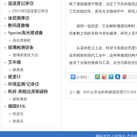
温湿度记录仪
映了漆面微观平整度，决定了汽车的视觉
ESCORT温湿度记录仪
工艺的稳定性。甚至在文物保护中，研究
涂层测厚仪
数码显微镜
值得一提的是，它在解析微观结构时，不
Specim高光谱成像
些参数之间的关联与变化规律，研究人员
高光谱相机
玻璃检测设备
从某种意义上说，柯尼卡美能达亮度计
玻璃表面应力仪
追求精密的现代工业中，这种将微观结构
艾本德
提供了全新的视角与工具。在光与影的交
移液器
硬度计
分享到：
环境监测/记录仪
耗材-美能达原装碳粉
上一篇 :
为什么专业机构都选照度计T-10A
碳粉墨粉
德国BYK
桔皮仪
色差仪
网站首页
公司简介
产品