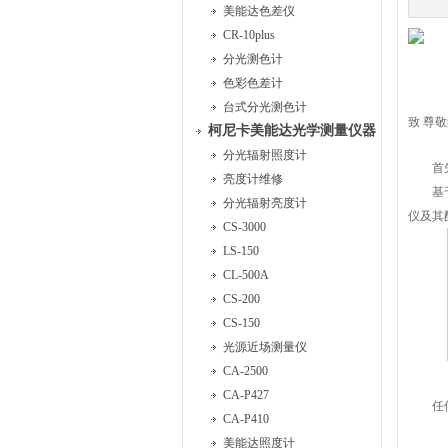
美能达色差仪
CR-10plus
分光测色计
色彩色差计
台式分光测色计
致 尊
柯尼卡美能达光学测量仪器
分光辐射照度计
首
亮度计维修
基
分光辐射亮度计
仪及其
CS-3000
LS-150
CL-500A
CS-200
CS-150
光源近场测量仪
CA-2500
CA-P427
任
CA-P410
美能达照度计