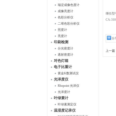
瑞淀成像色度计
成像亮度计
继任型
色彩分析仪
CA-
二维色彩分析仪
照度计
亮度计
分
印刷检测
分光密度计
上一篇 
透射密度计
对色灯箱
电子比重计
黄金K数测试仪
光泽度仪
Rhopoint 光泽仪
光泽度计
叶绿素计
叶绿素测定仪
温湿度记录仪