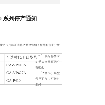
次
P410 系列停产通知
能达决定将正式停产并停售如下型号的色彩分析
*
1 实际停售时
*2
可选替代/升级型号
间受库存等原因会
CA-VP410A
有变化
*
CA-VP427A
2 替代/升级型
号已面市，可随时
CA-P410
购买