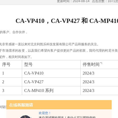
更新时间：2024-08-14 点击次数：1071
CA-VP410，CA-VP427 和 CA-M
敬的客户、合作伙伴，
先非常感谢一直以来对北京利凯乐科技发展有限公司产品和服务的关注。
于市场需求的改变，以及我们希望向客户提供更好产品的初衷，我司代理的柯尼卡美
配件，相关时间表如下。
*1
序号
型号
停售时间
1
CA-VP410
2024/3
2
CA-VP427
2024/3
3
CA-MP410 系列
2024/3
何疑问，请洽询对应的区域负责人，或者通过北京利凯乐联络我们，
欢迎您！
来自局域网的朋友！有什么可以帮助您的