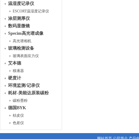
温湿度记录仪
ESCORT温湿度记录仪
涂层测厚仪
数码显微镜
Specim高光谱成像
高光谱相机
玻璃检测设备
玻璃表面应力仪
艾本德
移液器
硬度计
环境监测/记录仪
耗材-美能达原装碳粉
碳粉墨粉
德国BYK
桔皮仪
色差仪
网站首页
公司简介
产品