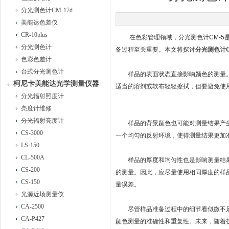
分光测色计CM-17d
美能达色差仪
CR-10plus
在色彩管理领域，分光测色计CM-5是
分光测色计
备过程至关重要。本文将探讨
分光测色计C
色彩色差计
台式分光测色计
样品的表面状态直接影响颜色的测量。
柯尼卡美能达光学测量仪器
适当的溶剂或软布轻轻擦拭，但要避免使
分光辐射照度计
亮度计维修
分光辐射亮度计
样品的背景颜色也可能对测量结果产生
CS-3000
一个均匀的反射环境，使得测量结果更加
LS-150
CL-500A
样品的厚度和均匀性也是影响测量结果
CS-200
的测量。因此，应尽量使用相同厚度的样
CS-150
量误差。
光源近场测量仪
CA-2500
尽管样品准备过程中的细节看似微不足道
CA-P427
颜色测量的准确性和重复性。未来，随着