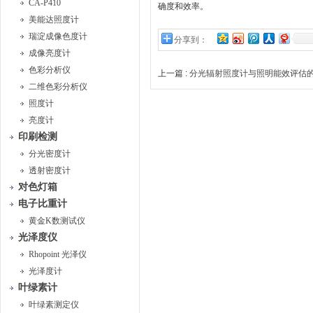
CA-P410
确度和效率。
美能达照度计
瑞淀成像色度计
分享到：
成像亮度计
色彩分析仪
上一篇 :
分光辐射照度计与照明能效评估
二维色彩分析仪
照度计
亮度计
印刷检测
分光密度计
透射密度计
对色灯箱
电子比重计
黄金K数测试仪
光泽度仪
Rhopoint 光泽仪
光泽度计
叶绿素计
叶绿素测定仪